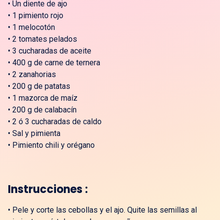
•
Un diente de ajo
•
1 pimiento rojo
•
1 melocotón
•
2 tomates pelados
•
3 cucharadas de aceite
•
400 g de carne de ternera
•
2 zanahorias
•
200 g de patatas
•
1 mazorca de maíz
•
200 g de calabacín
•
2 ó 3 cucharadas de caldo
•
Sal y pimienta
•
Pimiento chili y orégano
Instrucciones :
•
Pele y corte las cebollas y el ajo. Quite las semillas al