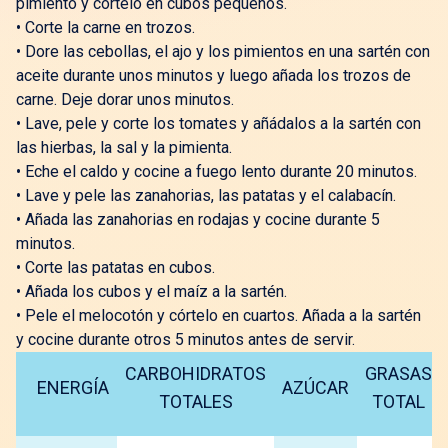
pimiento y córtelo en cubos pequeños.
•
Corte la carne en trozos.
•
Dore las cebollas, el ajo y los pimientos en una sartén con
aceite durante unos minutos y luego añada los trozos de
carne. Deje dorar unos minutos.
•
Lave, pele y corte los tomates y añádalos a la sartén con
las hierbas, la sal y la pimienta.
•
Eche el caldo y cocine a fuego lento durante 20 minutos.
•
Lave y pele las zanahorias, las patatas y el calabacín.
•
Añada las zanahorias en rodajas y cocine durante 5
minutos.
•
Corte las patatas en cubos.
•
Añada los cubos y el maíz a la sartén.
•
Pele el melocotón y córtelo en cuartos. Añada a la sartén
y cocine durante otros 5 minutos antes de servir.
CARBOHIDRATOS
GRASAS
ENERGÍA
AZÚCAR
TOTALES
TOTAL