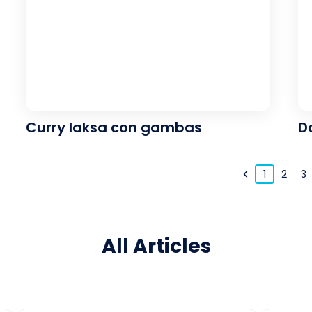
Curry laksa con gambas
D
1
2
3
All Articles