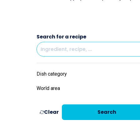
Search for a recipe
Dish category
World area
Clear
Search