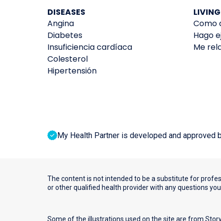
DISEASES
LIVING
Angina
Como d
Diabetes
Hago ej
Insuficiencia cardíaca
Me rela
Colesterol
Hipertensión
My Health Partner is developed and approved by 
The content is not intended to be a substitute for profe
or other qualified health provider with any questions yo
Some of the illustrations used on the site are from
Stor