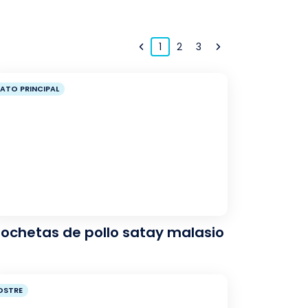
1
2
3
LATO PRINCIPAL
rochetas de pollo satay malasio
OSTRE